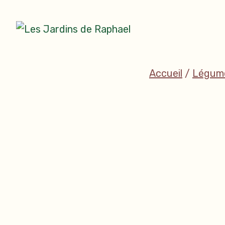
Accéder
au
Se nourrir mieux, pour vivre mieux !
contenu
Les Jardins de Raphael
Accueil
/
Légum