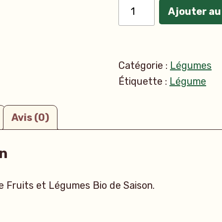
quantité
Ajouter au
de
Un
Panier
Catégorie :
Légumes
Duo
Étiquette :
Légume
Avis (0)
n
e Fruits et Légumes Bio de Saison.