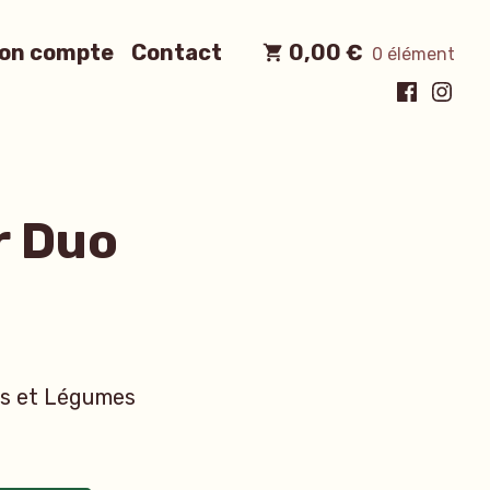
on compte
Contact
0,00
€
0 élément
Facebook
Insta
r Duo
ts et Légumes